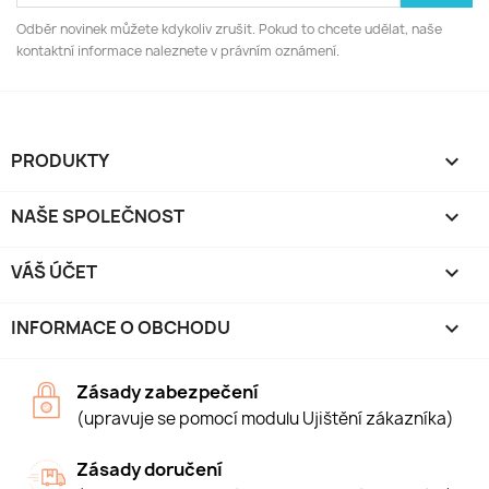
Odběr novinek můžete kdykoliv zrušit. Pokud to chcete udělat, naše
kontaktní informace naleznete v právním oznámení.
PRODUKTY

NAŠE SPOLEČNOST

VÁŠ ÚČET

INFORMACE O OBCHODU
keyboard_arrow_down
Zásady zabezpečení
(upravuje se pomocí modulu Ujištění zákazníka)
Zásady doručení