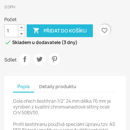
S DPH
Počet

favorite_border
PŘIDAT DO KOŠÍKU

Skladem u dodavatele (3 dny)
Sdílet
Popis
Detaily produktu
Gola ořech šestihran 1/2" 24 mm délka 76 mm je
vyroben z kvalitní chromvanadiové slitiny oceli
CrV 50BV30.
Profil šestihranu používá speciální úpravu tzv. AS