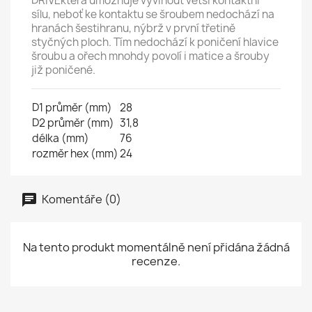
DRIVEkterá umožňuje vyvinout větší kontaktní
sílu, neboť ke kontaktu se šroubem nedochází na
hranách šestihranu, nýbrž v první třetině
styčných ploch. Tím nedochází k poničení hlavice
šroubu a ořech mnohdy povolí i matice a šrouby
již poničené.
D1 průměr (mm)
28
D2 průměr (mm)
31,8
délka (mm)
76
rozměr hex (mm)
24
Komentáře (0)
Na tento produkt momentálně není přidána žádná
recenze.