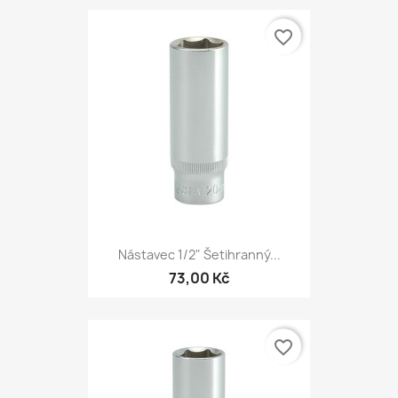
favorite_border
Nástavec 1/2" Šetihranný...
73,00 Kč
favorite_border