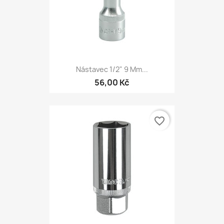
Nástavec 1/2" 9 Mm...
56,00 Kč
favorite_border