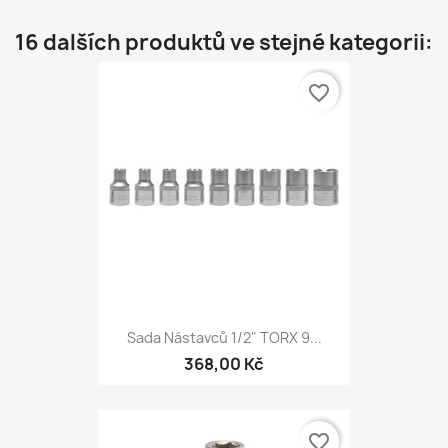
16 dalších produktů ve stejné kategorii:
favorite_border
Sada Nástavců 1/2" TORX 9...
368,00 Kč
favorite_border