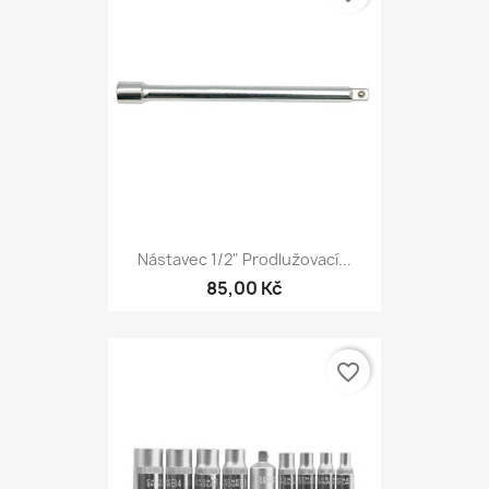
Nástavec 1/2" Prodlužovací...
85,00 Kč
favorite_border