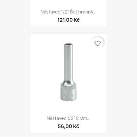
Nástavec 1/2" Šetihranný...
121,00 Kč
favorite_border
Nástavec 1/2" 8 Mm...
56,00 Kč