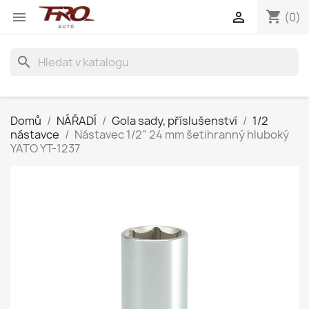
shopping_cart


(0)
search
Domů
NÁŘADÍ
Gola sady, příslušenství
1/2
nástavce
Nástavec 1/2" 24 mm šetihranný hluboký
YATO YT-1237