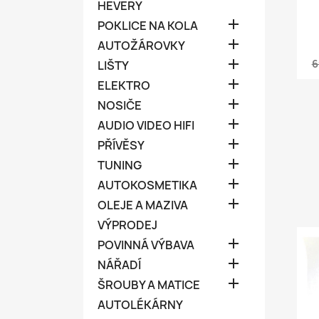
HEVERY

POKLICE NA KOLA

AUTOŽÁROVKY

6
LIŠTY

ELEKTRO

NOSIČE

AUDIO VIDEO HIFI

PŘÍVĚSY

TUNING

AUTOKOSMETIKA

OLEJE A MAZIVA
VÝPRODEJ

POVINNÁ VÝBAVA

NÁŘADÍ

ŠROUBY A MATICE
AUTOLÉKÁRNY