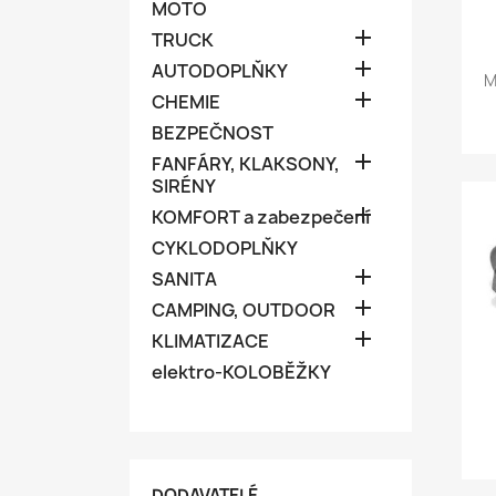
MOTO

TRUCK

AUTODOPLŇKY
M

CHEMIE
BEZPEČNOST

FANFÁRY, KLAKSONY,
SIRÉNY

KOMFORT a zabezpečení
CYKLODOPLŇKY

SANITA

CAMPING, OUTDOOR

KLIMATIZACE
elektro-KOLOBĚŽKY
DODAVATELÉ