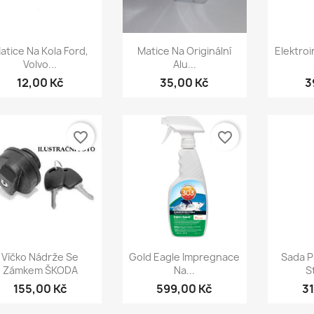
Rychlý náhled
Rychlý náhled
Ry



atice Na Kola Ford,
Matice Na Originální
Elektroi
Volvo...
Alu...
12,00 Kč
35,00 Kč
3
favorite_border
favorite_border
Rychlý náhled
Rychlý náhled
Ry



Víčko Nádrže Se
Gold Eagle Impregnace
Sada P
Zámkem ŠKODA
Na...
S
155,00 Kč
599,00 Kč
3