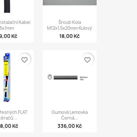
chlý náhled
Rychlý náhled

nstalační Kabel
Šroub Kola
5x1mm
M12x1,5x20mm Kulový
9,00 Kč
18,00 Kč
favorite_border
favorite_border
chlý náhled
Rychlý náhled

řesných FLAT
Gumová Lemovka
těračů...
Černá...
18,00 Kč
336,00 Kč