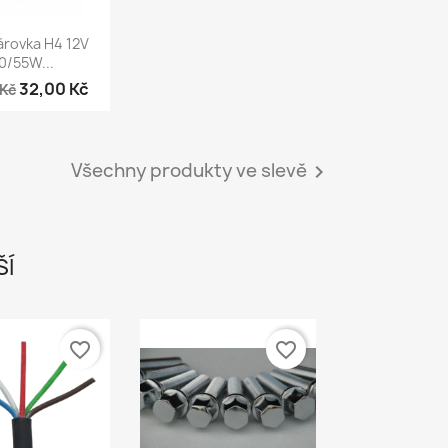
chlý náhled
rovka H4 12V
0/55W...
32,00 Kč
 Kč
Všechny produkty ve slevě

ŠÍ
favorite_border
favorite_border