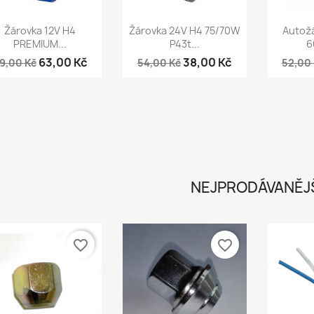
Rychlý náhled
Rychlý náhled
Ry



Žárovka 12V H4
Žárovka 24V H4 75/70W
Autožá
PREMIUM...
P43t...
6
63,00 Kč
38,00 Kč
9,00 Kč
54,00 Kč
52,00
NEJPRODÁVANĚJ
favorite_border
favorite_border