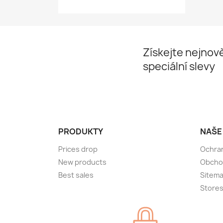
Získejte nejnově
speciální slevy
PRODUKTY
NAŠE
Prices drop
Ochra
New products
Obcho
Best sales
Sitem
Store