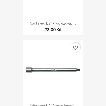
Nástavec 1/2" Prodlužovací...
73,00 Kč
favorite_border
Nástavec 1/2" Prodlužovací...