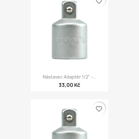
favorite_border
Nástavec Adaptér 1/2" -...
33,00 Kč
favorite_border