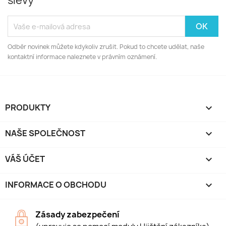
slevy
Odběr novinek můžete kdykoliv zrušit. Pokud to chcete udělat, naše
kontaktní informace naleznete v právním oznámení.
PRODUKTY

NAŠE SPOLEČNOST

VÁŠ ÚČET

INFORMACE O OBCHODU
keyboard_arrow_down
Zásady zabezpečení