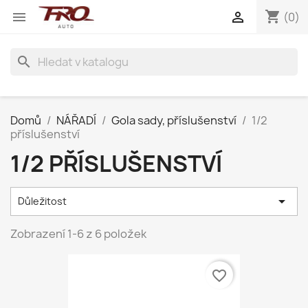
shopping_cart


(0)
search
Domů
NÁŘADÍ
Gola sady, příslušenství
1/2
příslušenství
1/2 PŘÍSLUŠENSTVÍ

Důležitost
Zobrazení 1-6 z 6 položek
favorite_border