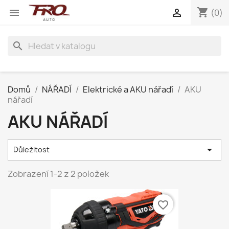
shopping_cart


(0)
search
Domů
NÁŘADÍ
Elektrické a AKU nářadí
AKU
nářadí
AKU NÁŘADÍ

Důležitost
Zobrazení 1-2 z 2 položek
favorite_border