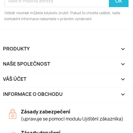
Odběr novinek můžete kdykoliv zrušit. Pokud to chcete udělat, naše
kontaktní informace naleznete v právním oznámení.
PRODUKTY

NAŠE SPOLEČNOST

VÁŠ ÚČET

INFORMACE O OBCHODU
keyboard_arrow_down
Zásady zabezpečení
(upravuje se pomocí modulu Ujištění zákazníka)
Zásady doručení