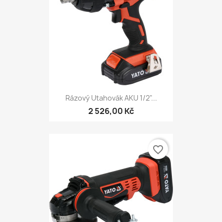
Rázový Utahovák AKU 1/2"...
2 526,00 Kč
favorite_border