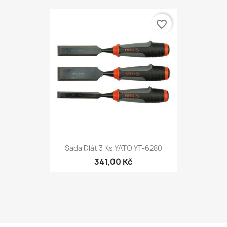
favorite_border
Rychlý náhled

Sada Dlát 3 Ks YATO YT-6280
341,00 Kč