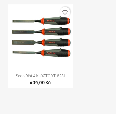
favorite_border
Rychlý náhled

Sada Dlát 4 Ks YATO YT-6281
409,00 Kč