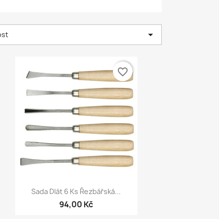

ost
favorite_border
Rychlý náhled

Sada Dlát 6 Ks Řezbářská...
94,00 Kč