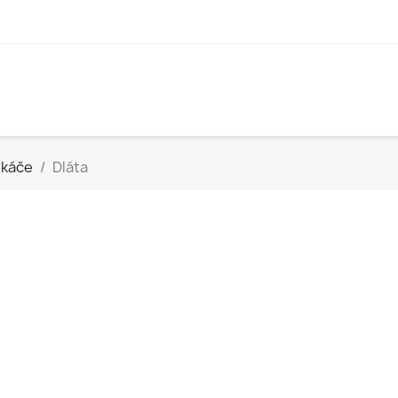
sekáče
Dláta