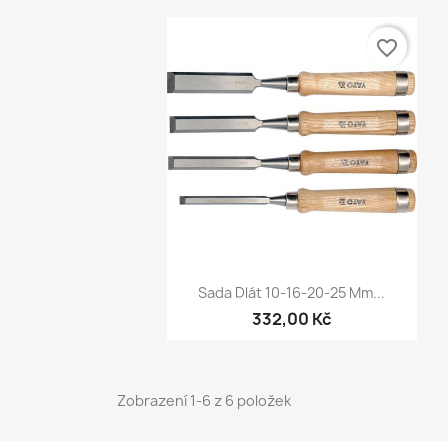
favorite_border
Rychlý náhled

Sada Dlát 10-16-20-25 Mm...
332,00 Kč
Zobrazení 1-6 z 6 položek