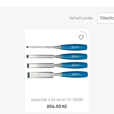
Seřadit podle:
Důležit
favorite_border
Rychlý náhled

Sada Dlát 4 Ks Vorel TO-25530
204,00 Kč