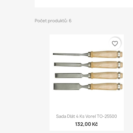
Počet produktů: 6
favorite_border
Rychlý náhled

Sada Dlát 4 Ks Vorel TO-25500
132,00 Kč