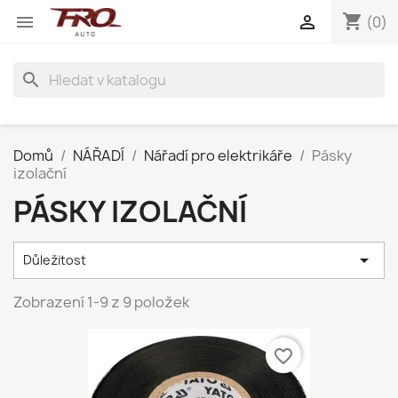
shopping_cart


(0)
search
Domů
NÁŘADÍ
Nářadí pro elektrikáře
Pásky
izolační
PÁSKY IZOLAČNÍ

Důležitost
Zobrazení 1-9 z 9 položek
favorite_border