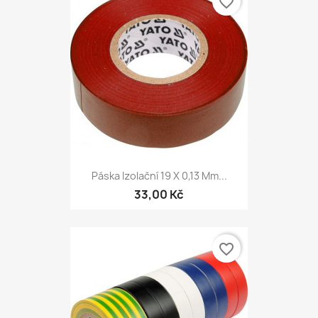
favorite_border
Páska Izolační 19 X 0,13 Mm...
33,00 Kč
favorite_border