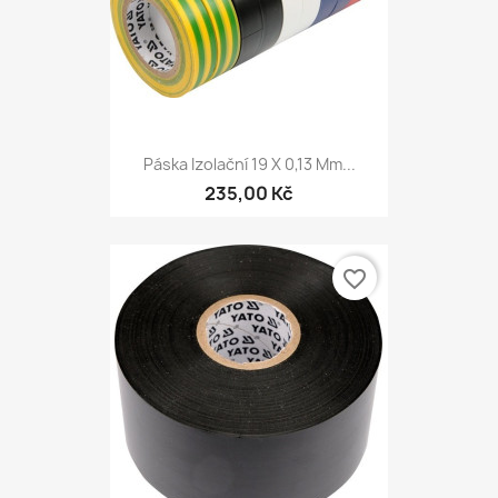
Páska Izolační 19 X 0,13 Mm...
235,00 Kč
favorite_border