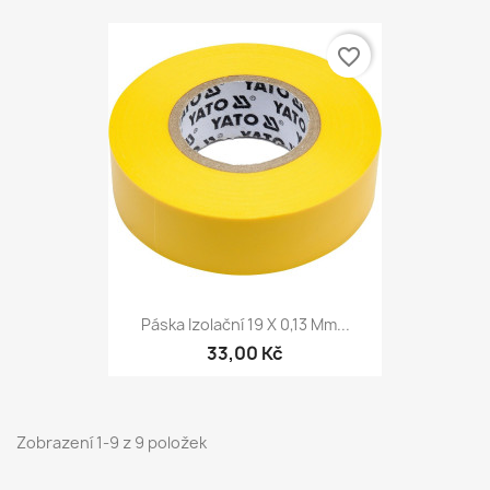
favorite_border
Páska Izolační 19 X 0,13 Mm...
33,00 Kč
Zobrazení 1-9 z 9 položek