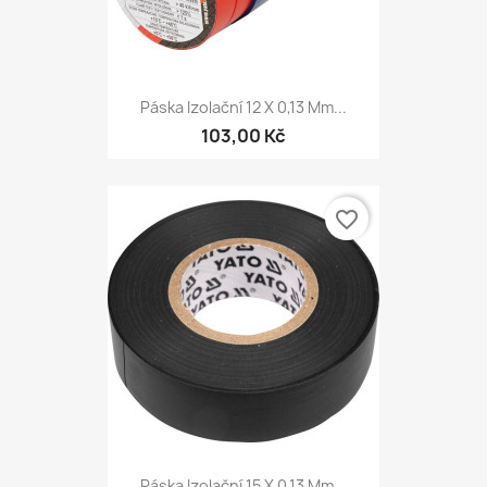
Páska Izolační 12 X 0,13 Mm...
103,00 Kč
favorite_border
Páska Izolační 15 X 0,13 Mm...