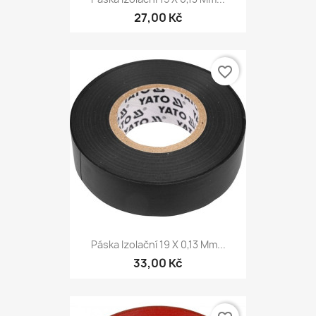
27,00 Kč
favorite_border
Páska Izolační 19 X 0,13 Mm...
33,00 Kč