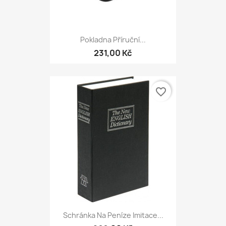
Pokladna Příruční...
231,00 Kč
favorite_border
Schránka Na Peníze Imitace...