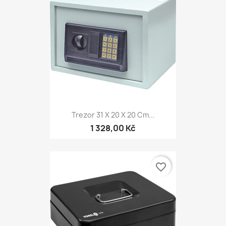
Trezor 31 X 20 X 20 Cm...
1 328,00 Kč
favorite_border