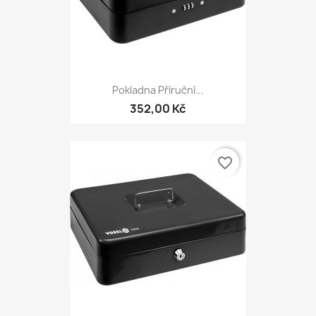
Pokladna Příruční...
352,00 Kč
favorite_border