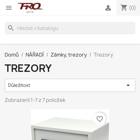
shopping_cart


(0)
search
Domů
NÁŘADÍ
Zámky, trezory
Trezory
TREZORY

Důležitost
Zobrazení 1-7 z 7 položek
favorite_border