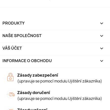
PRODUKTY

NAŠE SPOLEČNOST

VÁŠ ÚČET

INFORMACE O OBCHODU
keyboard_arrow_down
Zásady zabezpečení
(upravuje se pomocí modulu Ujištění zákazníka)
Zásady doručení
(upravuje se pomocí modulu Ujištění zákazníka)
Zásady vrácení