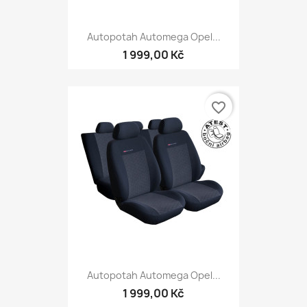
Autopotah Automega Opel...
1 999,00 Kč
favorite_border
Autopotah Automega Opel...
1 999,00 Kč