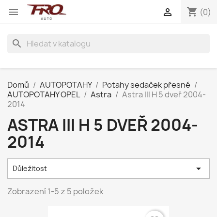
shopping_cart


(0)
search
Domů
AUTOPOTAHY
Potahy sedaček přesné
AUTOPOTAHY OPEL
Astra
Astra III H 5 dveř 2004-
2014
ASTRA III H 5 DVEŘ 2004-
2014

Důležitost
Zobrazení 1-5 z 5 položek