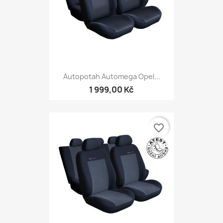
Autopotah Automega Opel...
1 999,00 Kč
favorite_border