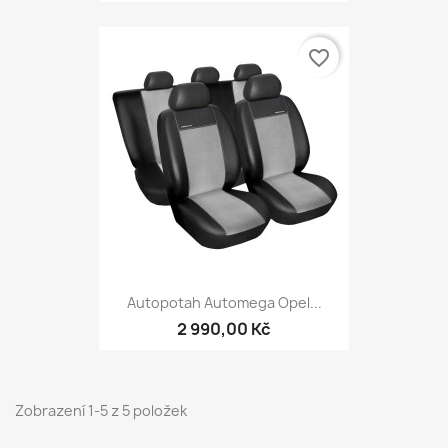
favorite_border
Autopotah Automega Opel...
2 990,00 Kč
Zobrazení 1-5 z 5 položek