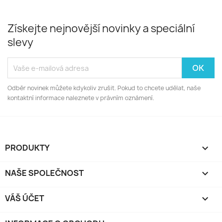
Získejte nejnovější novinky a speciální
slevy
Odběr novinek můžete kdykoliv zrušit. Pokud to chcete udělat, naše
kontaktní informace naleznete v právním oznámení.
PRODUKTY

NAŠE SPOLEČNOST

VÁŠ ÚČET
