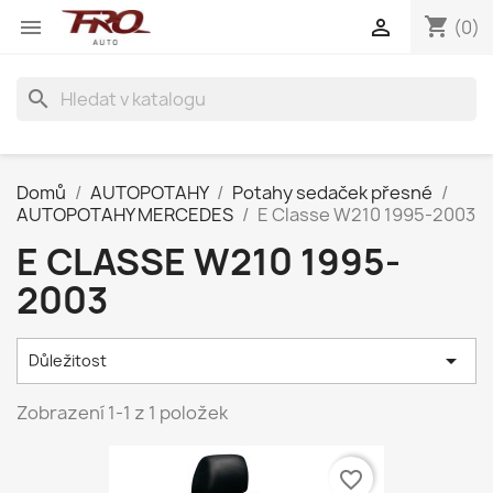
shopping_cart


(0)
search
Domů
AUTOPOTAHY
Potahy sedaček přesné
AUTOPOTAHY MERCEDES
E Classe W210 1995-2003
E CLASSE W210 1995-
2003

Důležitost
Zobrazení 1-1 z 1 položek
favorite_border