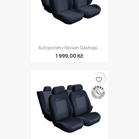
Autopotahy Nissan Qashqai...
1 999,00 Kč
favorite_border