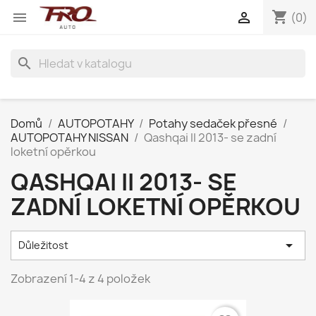
shopping_cart


(0)
search
Domů
AUTOPOTAHY
Potahy sedaček přesné
AUTOPOTAHY NISSAN
Qashqai II 2013- se zadní
loketní opěrkou
QASHQAI II 2013- SE
ZADNÍ LOKETNÍ OPĚRKOU

Důležitost
Zobrazení 1-4 z 4 položek