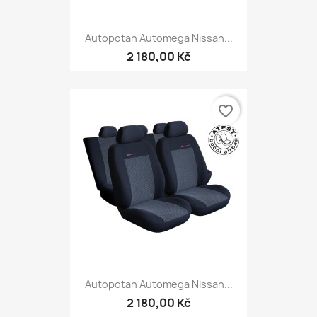
Autopotah Automega Nissan...
2 180,00 Kč
favorite_border
Autopotah Automega Nissan...
2 180,00 Kč