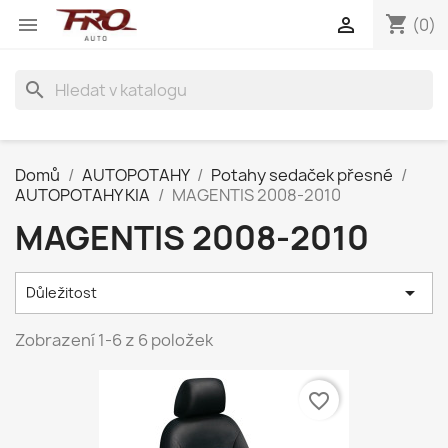
shopping_cart


(0)
search
Domů
AUTOPOTAHY
Potahy sedaček přesné
AUTOPOTAHY KIA
MAGENTIS 2008-2010
MAGENTIS 2008-2010

Důležitost
Zobrazení 1-6 z 6 položek
favorite_border