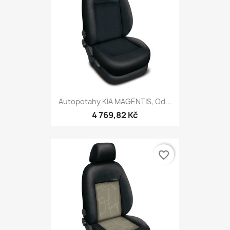
Autopotahy KIA MAGENTIS, Od...
4 769,82 Kč
favorite_border