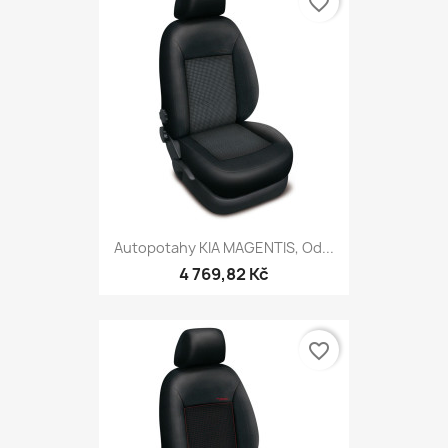
favorite_border
Autopotahy KIA MAGENTIS, Od...
4 769,82 Kč
favorite_border