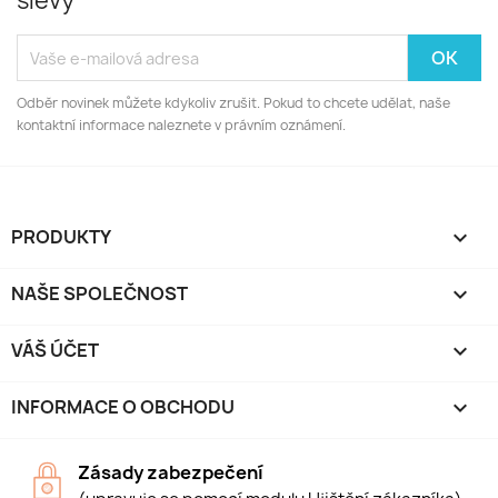
slevy
Odběr novinek můžete kdykoliv zrušit. Pokud to chcete udělat, naše
kontaktní informace naleznete v právním oznámení.
PRODUKTY

NAŠE SPOLEČNOST

VÁŠ ÚČET

INFORMACE O OBCHODU
keyboard_arrow_down
Zásady zabezpečení