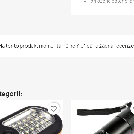
přiložené baterie: a
Na tento produkt momentálně není přidána žádná recenze
tegorii:
favorite_border
fa