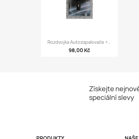
Rychlý náhled

Rozdvojka Autozapalovače +...
98,00 Kč
Získejte nejnově
speciální slevy
PRODUKTY
NAŠE