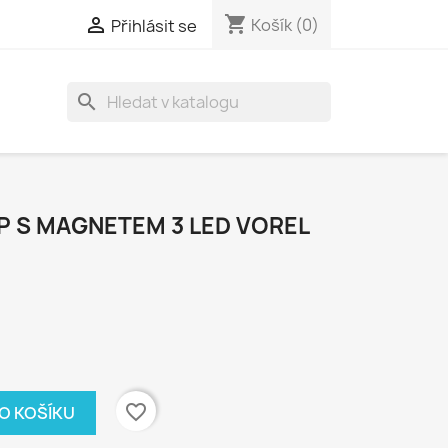
shopping_cart

Košík
(0)
Přihlásit se
search
P S MAGNETEM 3 LED VOREL
favorite_border
DO KOŠÍKU