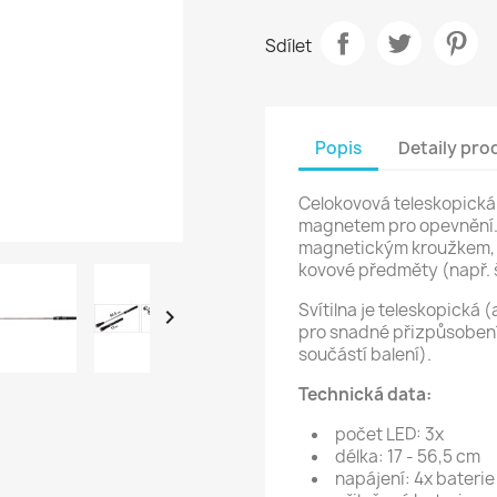
Sdílet
Popis
Detaily pro
Celokovová teleskopická L
magnetem pro opevnění. S
magnetickým kroužkem, 
kovové předměty (např. š
Svítilna je teleskopická

pro snadné přizpůsobení 
součástí balení).
Technická data:
počet LED: 3x
délka: 17 - 56,5 cm
napájení: 4x bateri