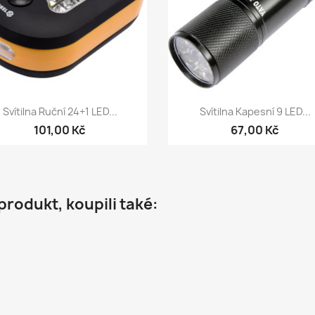
Rychlý náhled
Rychlý náhled


Svítilna Ruční 24+1 LED...
Svítilna Kapesní 9 LED...
101,00 Kč
67,00 Kč
 produkt, koupili také: