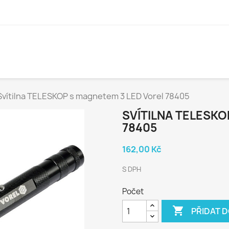
Svítilna TELESKOP s magnetem 3 LED Vorel 78405
SVÍTILNA TELESKO
78405
162,00 Kč
S DPH
Počet

PŘIDAT 