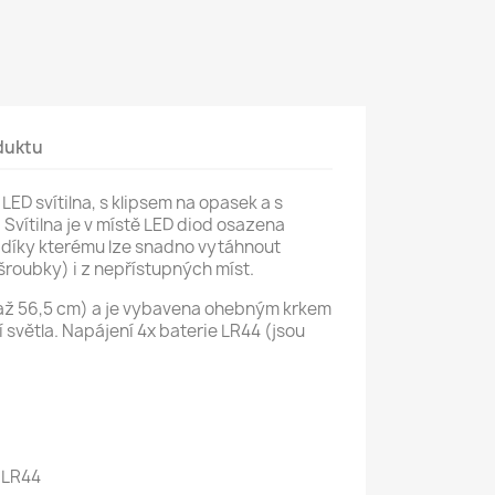
duktu
ED svítilna, s klipsem na opasek a s
vítilna je v místě LED diod osazena
díky kterému lze snadno vytáhnout
roubky) i z nepřístupných míst.
 (až 56,5 cm) a je vybavena ohebným krkem
světla. Napájení 4x baterie LR44 (jsou
e LR44