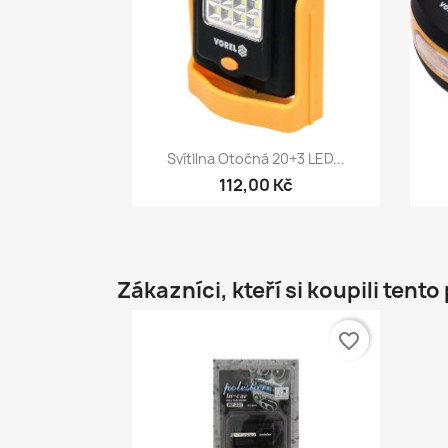
Rychlý náhled

Svítilna Otočná 20+3 LED...
112,00 Kč
Zákazníci, kteří si koupili tento
favorite_border