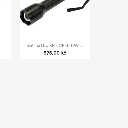
Rychlý náhled

Svítilna LED XP-L CREE 10W,...
576,00 Kč