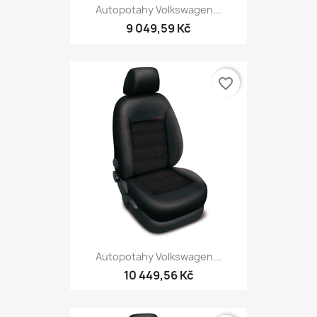
Autopotahy Volkswagen...
9 049,59 Kč
favorite_border
Autopotahy Volkswagen...
10 449,56 Kč