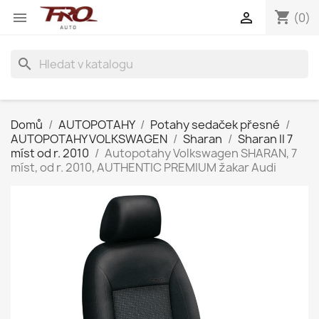
shopping_cart


(0)
search
Domů
AUTOPOTAHY
Potahy sedaček přesné
AUTOPOTAHY VOLKSWAGEN
Sharan
Sharan II 7
míst od r. 2010
Autopotahy Volkswagen SHARAN, 7
míst, od r. 2010, AUTHENTIC PREMIUM žakar Audi