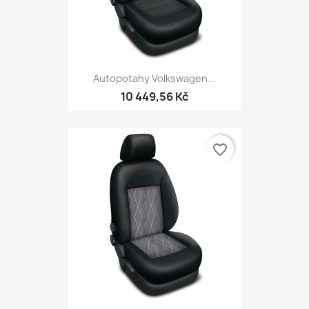
Autopotahy Volkswagen...
10 449,56 Kč
favorite_border