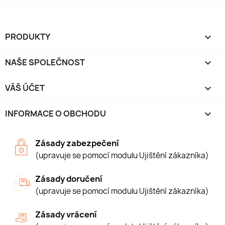
PRODUKTY

NAŠE SPOLEČNOST

VÁŠ ÚČET

INFORMACE O OBCHODU
keyboard_arrow_down
Zásady zabezpečení
(upravuje se pomocí modulu Ujištění zákazníka)
Zásady doručení
(upravuje se pomocí modulu Ujištění zákazníka)
Zásady vrácení