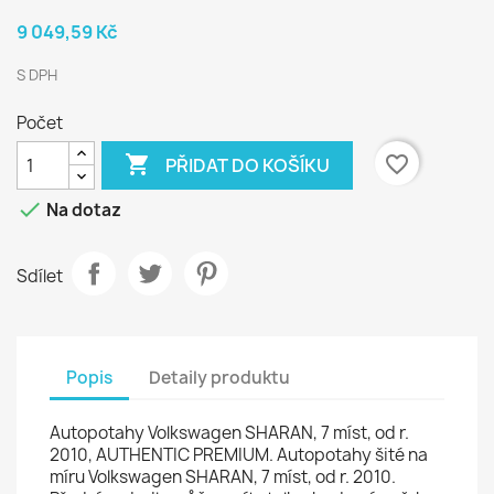
9 049,59 Kč
S DPH
Počet

favorite_border
PŘIDAT DO KOŠÍKU

Na dotaz
Sdílet
Popis
Detaily produktu
Autopotahy Volkswagen SHARAN, 7 míst, od r.
2010, AUTHENTIC PREMIUM. Autopotahy šité na
míru Volkswagen SHARAN, 7 míst, od r. 2010.