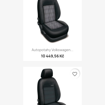
Autopotahy Volkswagen...
10 449,56 Kč
favorite_border