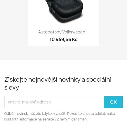
Autopotahy Volkswagen...
10 449,56 Kč
Získejte nejnovější novinky a speciální
slevy
Odběr novinek můžete kdykoliv zrušit. Pokud to chcete udělat, naše
kontaktní informace naleznete v právním oznámení.