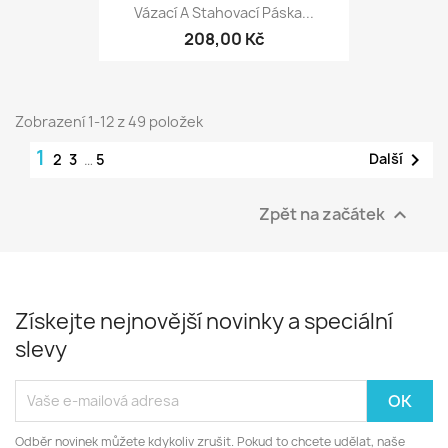
Vázací A Stahovací Páska...
208,00 Kč
Zobrazení 1-12 z 49 položek
1

Další
2
3
…
5
Zpět na začátek

Získejte nejnovější novinky a speciální
slevy
Odběr novinek můžete kdykoliv zrušit. Pokud to chcete udělat, naše