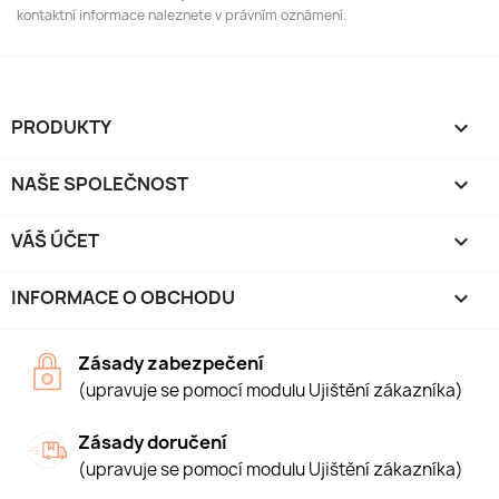
kontaktní informace naleznete v právním oznámení.
PRODUKTY

NAŠE SPOLEČNOST

VÁŠ ÚČET

INFORMACE O OBCHODU
keyboard_arrow_down
Zásady zabezpečení
(upravuje se pomocí modulu Ujištění zákazníka)
Zásady doručení
(upravuje se pomocí modulu Ujištění zákazníka)