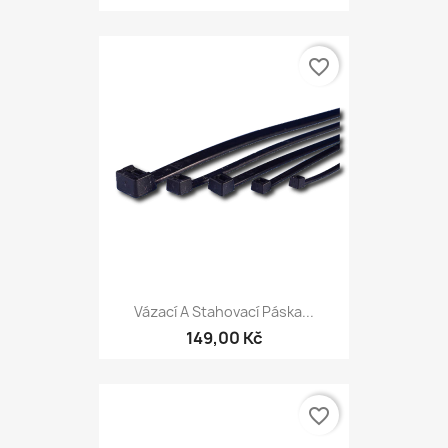
favorite_border
Vázací A Stahovací Páska...
149,00 Kč
favorite_border