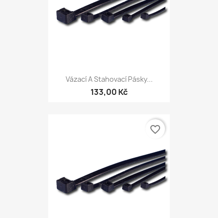
Vázací A Stahovací Pásky...
133,00 Kč
favorite_border