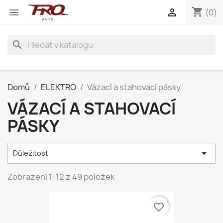
shopping_cart


(0)
search
Domů
ELEKTRO
Vázací a stahovací pásky
VÁZACÍ A STAHOVACÍ
PÁSKY

Důležitost
Zobrazení 1-12 z 49 položek
favorite_border