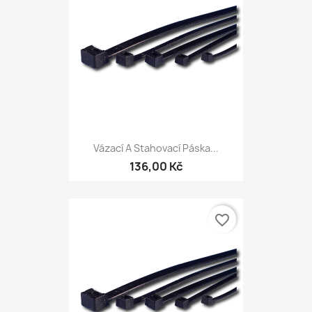
Vázací A Stahovací Páska...
136,00 Kč
favorite_border