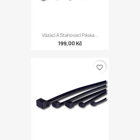
Vázací A Stahovací Páska...
199,00 Kč
favorite_border