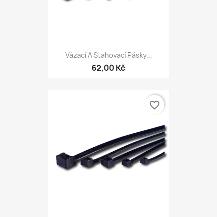
Vázací A Stahovací Pásky...
62,00 Kč
favorite_border