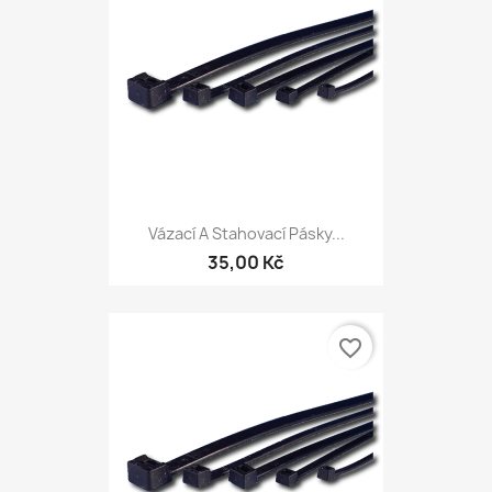
Vázací A Stahovací Pásky...
35,00 Kč
favorite_border