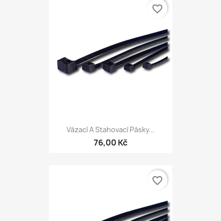
favorite_border
Vázací A Stahovací Pásky...
76,00 Kč
favorite_border