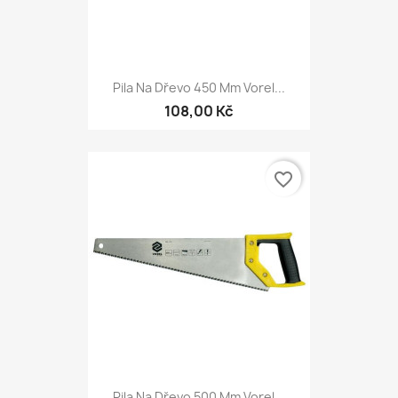
Pila Na Dřevo 450 Mm Vorel...
108,00 Kč
favorite_border
Pila Na Dřevo 500 Mm Vorel...