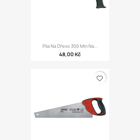
Pila Na Dřevo 300 Mm Na...
48,00 Kč
favorite_border