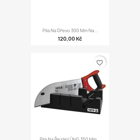
Pila Na Dřevo 300 Mm Na...
120,00 Kč
favorite_border
Pila Na Řezání Úhlů 350 Mm...