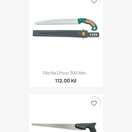
favorite_border
Pila Na Dřevo 300 Mm...
112,00 Kč
favorite_border