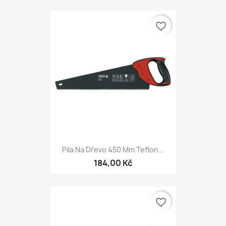
favorite_border
Pila Na Dřevo 450 Mm Teflon...
184,00 Kč
favorite_border