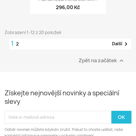
296,00 Kč
Zobrazení 1-12 z 20 položek
1

Další
2
Zpět na začátek

Získejte nejnovější novinky a speciální
slevy
Odběr novinek můžete kdykoliv zrušit. Pokud to chcete udělat, naše
kontaktní informace naleznete v právním oznámení.