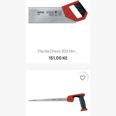
Pila Na Dřevo 300 Mm...
151,00 Kč
favorite_border