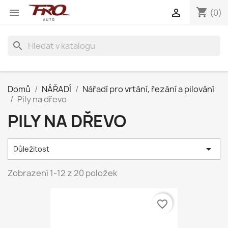
shopping_cart


(0)
search
Domů
NÁŘADÍ
Nářadí pro vrtání, řezání a pilování
Pily na dřevo
PILY NA DŘEVO

Důležitost
Zobrazení 1-12 z 20 položek
favorite_border