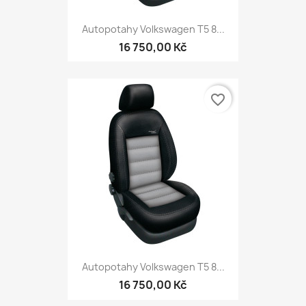
Autopotahy Volkswagen T5 8...
16 750,00 Kč
favorite_border
Autopotahy Volkswagen T5 8...
16 750,00 Kč