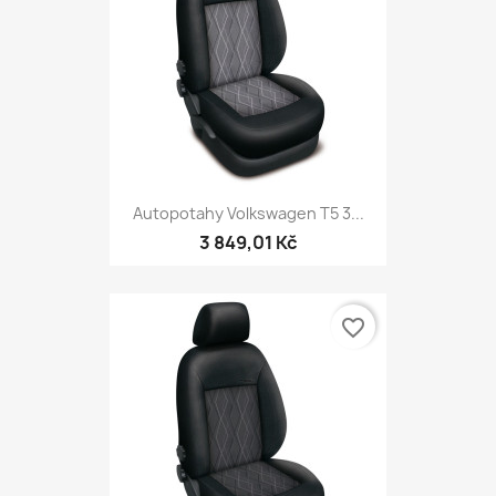
Autopotahy Volkswagen T5 3...
3 849,01 Kč
favorite_border