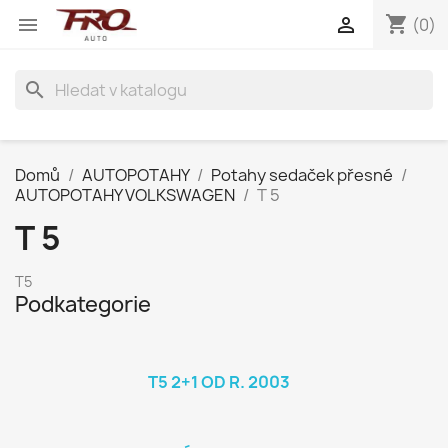
shopping_cart


(0)
search
Domů
AUTOPOTAHY
Potahy sedaček přesné
AUTOPOTAHY VOLKSWAGEN
T 5
T 5
T5
Podkategorie
T5 2+1 OD R. 2003