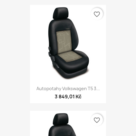
favorite_border
Autopotahy Volkswagen T5 3...
3 849,01 Kč
favorite_border