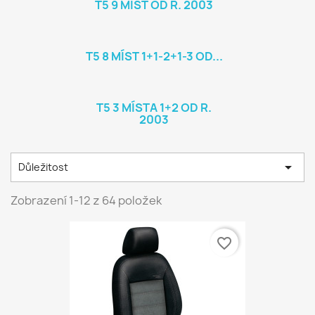
T5 9 MÍST OD R. 2003
T5 8 MÍST 1+1-2+1-3 OD...
T5 3 MÍSTA 1+2 OD R.
2003

Důležitost
Zobrazení 1-12 z 64 položek
favorite_border