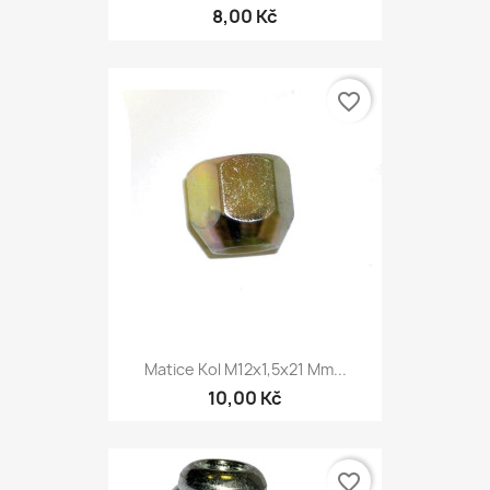
8,00 Kč
favorite_border
Matice Kol M12x1,5x21 Mm...
10,00 Kč
favorite_border