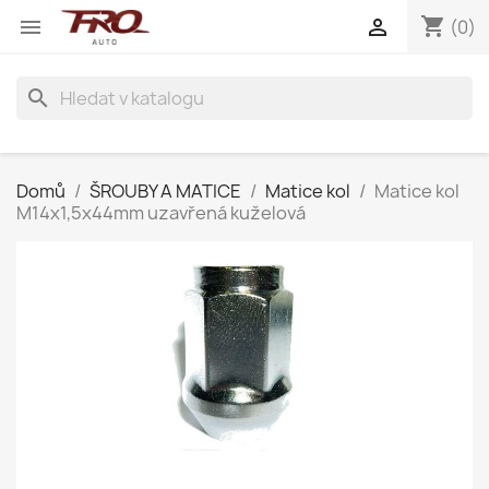
shopping_cart


(0)
search
Domů
ŠROUBY A MATICE
Matice kol
Matice kol
M14x1,5x44mm uzavřená kuželová