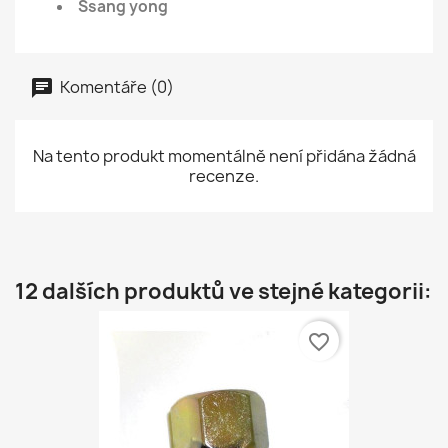
Ssang yong
Komentáře (0)
Na tento produkt momentálně není přidána žádná
recenze.
12 dalších produktů ve stejné kategorii:
favorite_border