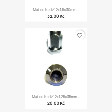
Matice Kol M12x1,5x30mm...
32,00 Kč
favorite_border
Matice Kol M12x1,25x35mm...
20,00 Kč