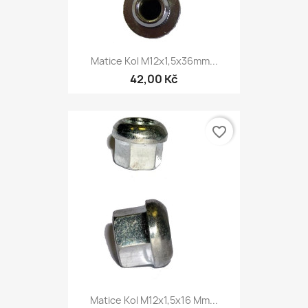
Matice Kol M12x1,5x36mm...
42,00 Kč
favorite_border
Matice Kol M12x1,5x16 Mm...