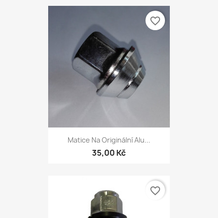
favorite_border
Matice Na Originální Alu...
35,00 Kč
favorite_border