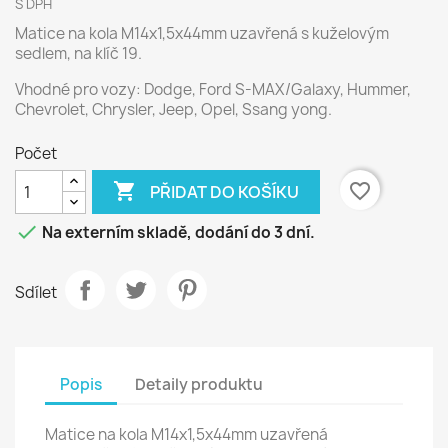
S DPH
Matice na kola M14x1,5x44mm uzavřená s kuželovým
sedlem, na klíč 19.
Vhodné pro vozy:
Dodge, Ford S-MAX/Galaxy, Hummer,
Chevrolet, Chrysler, Jeep, Opel, Ssang yong.
Počet

favorite_border
PŘIDAT DO KOŠÍKU

Na externím skladě, dodání do 3 dní.
Sdílet
Popis
Detaily produktu
Matice na kola M14x1,5x44mm uzavřená