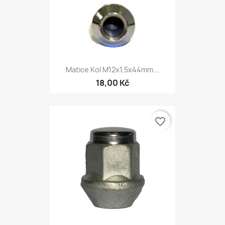
Matice Kol M12x1,5x44mm...
18,00 Kč
favorite_border