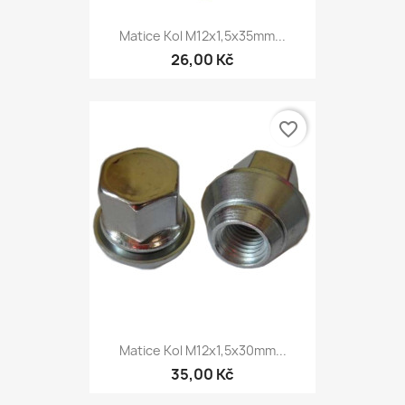
Matice Kol M12x1,5x35mm...
26,00 Kč
favorite_border
Matice Kol M12x1,5x30mm...
35,00 Kč