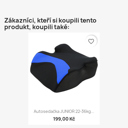
Zákazníci, kteří si koupili tento
produkt, koupili také:
favorite_border
Autosedačka JUNIOR 22-36kg...
199,00 Kč