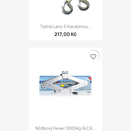
Tažné Lano S Karabinou...
217,00 Kč
favorite_border
Nůžkový Hever 2000kg ALCA...