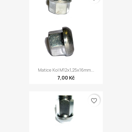
Matice Kol M12x1,25x16mm...
7,00 Kč
favorite_border