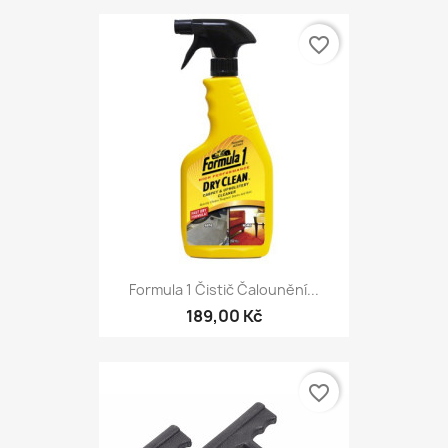
favorite_border
Formula 1 Čistič Čalounění...
189,00 Kč
favorite_border