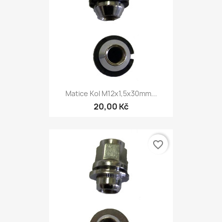
Matice Kol M12x1,5x30mm...
20,00 Kč
favorite_border