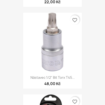
22,00 Kč
favorite_border
Nástavec 1/2" Bit Torx T45...
48,00 Kč
favorite_border