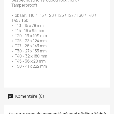
bezpečnostních šroubou Torx (Torx -
Tamperproof).
• obsah: T10 / T15 / T20 / T25 / T27 / T30 / T40 /
T45 / T50
• T10 - 15 x 78 mm
• T15 - 16 x 95 mm
• T20 - 19 x 109 mm
• T25 - 23 x 124 mm
• T27 - 26 x 143 mm
• T30 - 27 x 153 mm
• T40 - 32 x 180 mm
• T45 - 36 x 20 mm
• T50 - 41 x 222 mm
Komentáře (0)
Na tento produkt momentálně není přidána žádná