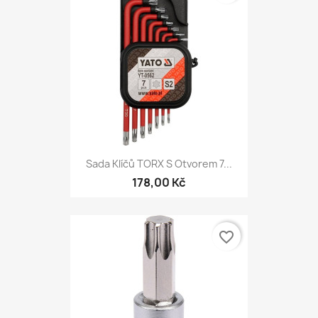
Sada Klíčů TORX S Otvorem 7...
178,00 Kč
favorite_border