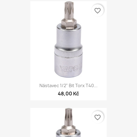
favorite_border
Nástavec 1/2" Bit Torx T40...
48,00 Kč
favorite_border