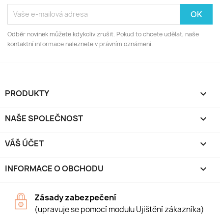
Odběr novinek můžete kdykoliv zrušit. Pokud to chcete udělat, naše
kontaktní informace naleznete v právním oznámení.
PRODUKTY

NAŠE SPOLEČNOST

VÁŠ ÚČET

INFORMACE O OBCHODU
keyboard_arrow_down
Zásady zabezpečení
(upravuje se pomocí modulu Ujištění zákazníka)