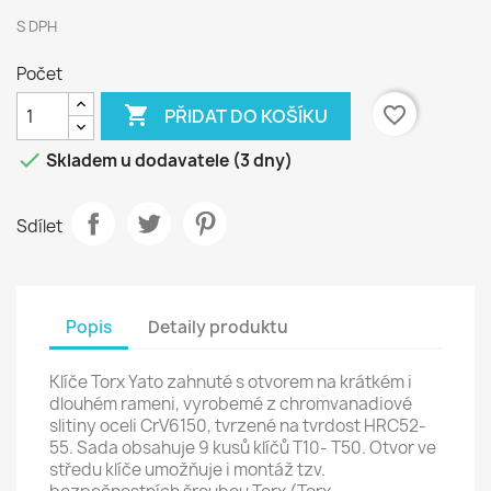
S DPH
Počet

favorite_border
PŘIDAT DO KOŠÍKU

Skladem u dodavatele (3 dny)
Sdílet
Popis
Detaily produktu
Klíče Torx Yato zahnuté s otvorem na krátkém i
dlouhém rameni, vyrobemé z chromvanadiové
slitiny oceli CrV6150, tvrzené na tvrdost HRC52-
55. Sada obsahuje 9 kusů klíčů T10- T50. Otvor ve
středu klíče umožňuje i montáž tzv.