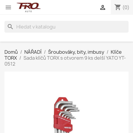
shopping_cart


(0)
search
Domů
NÁŘADÍ
Šroubováky, bity, imbusy
Klíče
TORX
Sada klíčů TORX s otvorem 9 ks delší YATO YT-
0512