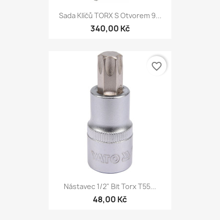
Sada Klíčů TORX S Otvorem 9...
340,00 Kč
favorite_border
Nástavec 1/2" Bit Torx T55...
48,00 Kč