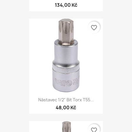
134,00 Kč
favorite_border
Nástavec 1/2" Bit Torx T55...
48,00 Kč
favorite_border