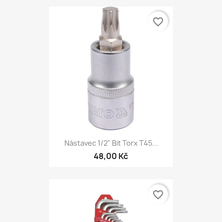
favorite_border
Nástavec 1/2" Bit Torx T45...
48,00 Kč
favorite_border