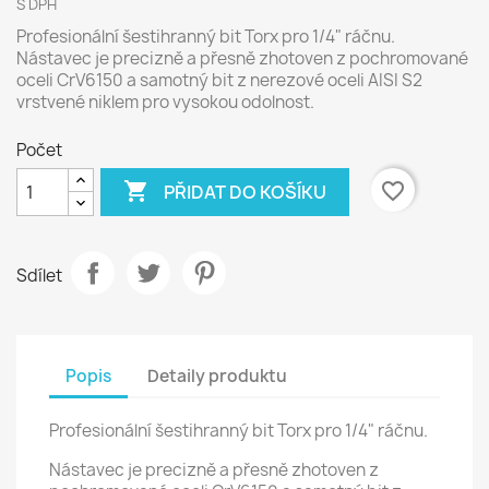
S DPH
Profesionální šestihranný bit Torx pro 1/4" ráčnu.
Nástavec je precizně a přesně zhotoven z pochromované
oceli CrV6150 a samotný bit z nerezové oceli AISI S2
vrstvené niklem pro vysokou odolnost.
Počet

favorite_border
PŘIDAT DO KOŠÍKU
Sdílet
Popis
Detaily produktu
Profesionální šestihranný bit Torx pro 1/4" ráčnu.
Nástavec je precizně a přesně zhotoven z