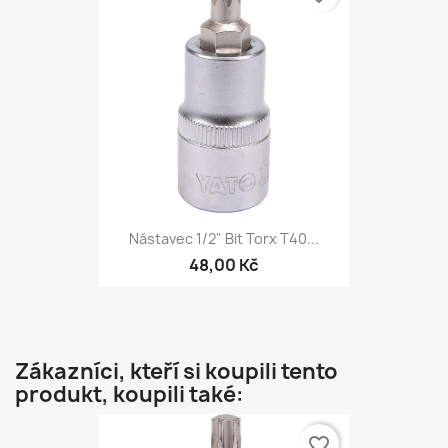
Nástavec 1/2" Bit Torx T40...
48,00 Kč
Zákazníci, kteří si koupili tento
produkt, koupili také:
favorite_border