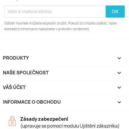
Odběr novinek můžete kdykoliv zrušit. Pokud to chcete udělat, naše
kontaktní informace naleznete v právním oznámení.
PRODUKTY

NAŠE SPOLEČNOST

VÁŠ ÚČET

INFORMACE O OBCHODU
keyboard_arrow_down
Zásady zabezpečení
(upravuje se pomocí modulu Ujištění zákazníka)