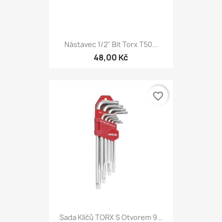
Nástavec 1/2" Bit Torx T50...
48,00 Kč
favorite_border
Sada Klíčů TORX S Otvorem 9...