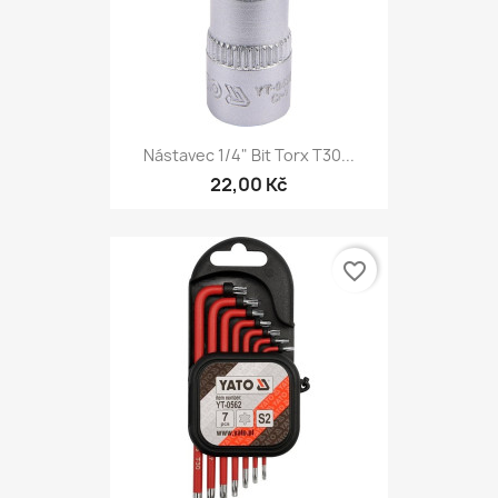
Nástavec 1/4" Bit Torx T30...
22,00 Kč
favorite_border