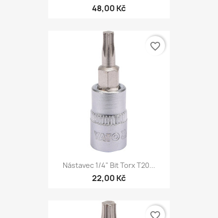
48,00 Kč
favorite_border
Nástavec 1/4" Bit Torx T20...
22,00 Kč
favorite_border