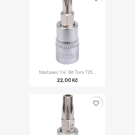
Nástavec 1/4" Bit Torx T25...
22,00 Kč
favorite_border