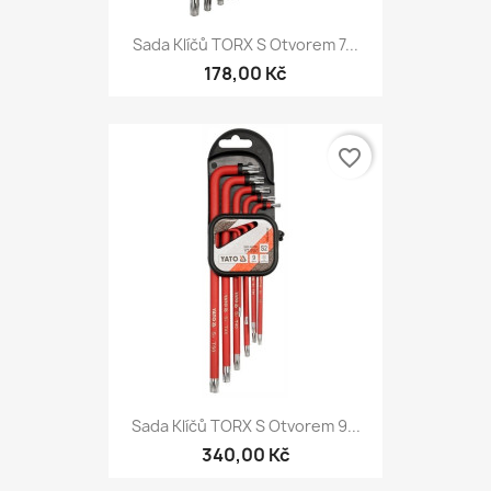
Sada Klíčů TORX S Otvorem 7...
178,00 Kč
favorite_border
Sada Klíčů TORX S Otvorem 9...
340,00 Kč