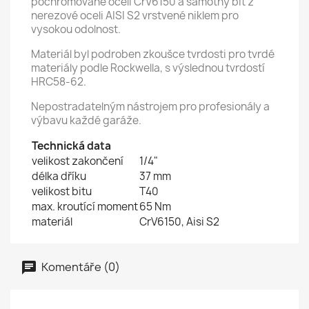
pochromované oceli CrV6150 a samotný bit z
nerezové oceli AISI S2 vrstvené niklem pro
vysokou odolnost.
Materiál byl podroben zkoušce tvrdosti pro tvrdé
materiály podle Rockwella, s výslednou tvrdostí
HRC58-62.
Nepostradatelným nástrojem pro profesionály a
výbavu každé garáže.
Technická data
velikost zakončení
1/4"
délka dříku
37 mm
velikost bitu
T40
max. kroutící moment
65 Nm
materiál
CrV6150, Aisi S2
Komentáře (0)