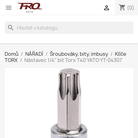
shopping_cart


(0)
search
Domů
NÁŘADÍ
Šroubováky, bity, imbusy
Klíče
TORX
Nástavec 1/4" bit Torx T40 YATO YT-04307