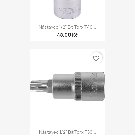
Nástavec 1/2" Bit Torx T40...
48,00 Kč
favorite_border
Nástavec 1/2" Bit Torx T50...