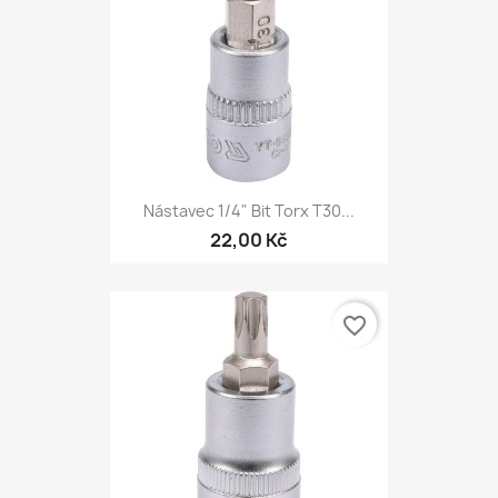
Nástavec 1/4" Bit Torx T30...
22,00 Kč
favorite_border