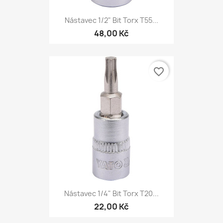
Nástavec 1/2" Bit Torx T55...
48,00 Kč
favorite_border
Nástavec 1/4" Bit Torx T20...
22,00 Kč