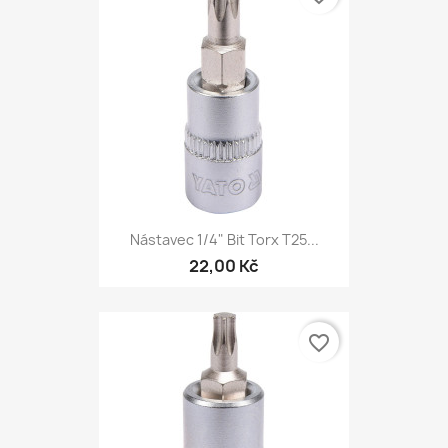
Nástavec 1/4" Bit Torx T25...
22,00 Kč
favorite_border