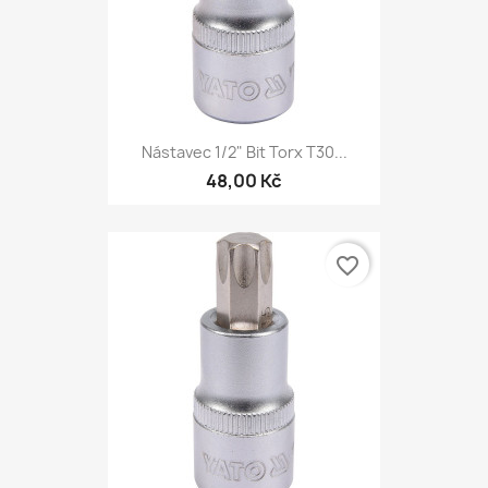
Nástavec 1/2" Bit Torx T30...
48,00 Kč
favorite_border