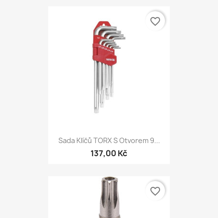
favorite_border
Sada Klíčů TORX S Otvorem 9...
137,00 Kč
favorite_border