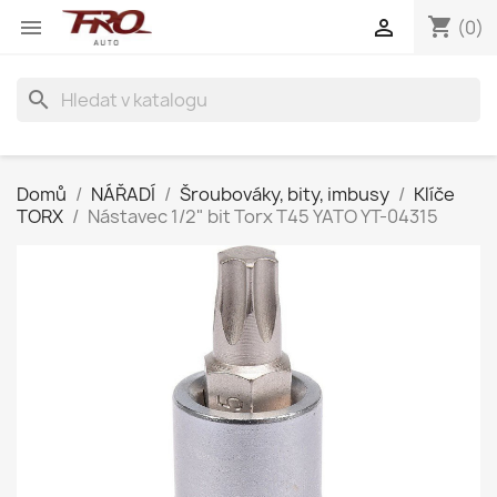
shopping_cart


(0)
search
Domů
NÁŘADÍ
Šroubováky, bity, imbusy
Klíče
TORX
Nástavec 1/2" bit Torx T45 YATO YT-04315