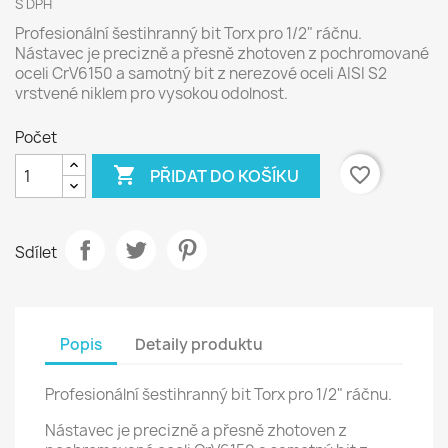
S DPH
Profesionální šestihranný bit Torx pro 1/2" ráčnu.
Nástavec je precizně a přesně zhotoven z pochromované
oceli CrV6150 a samotný bit z nerezové oceli AISI S2
vrstvené niklem pro vysokou odolnost.
Počet

favorite_border
PŘIDAT DO KOŠÍKU
Sdílet
Popis
Detaily produktu
Profesionální šestihranný bit Torx pro 1/2" ráčnu.
Nástavec je precizně a přesně zhotoven z