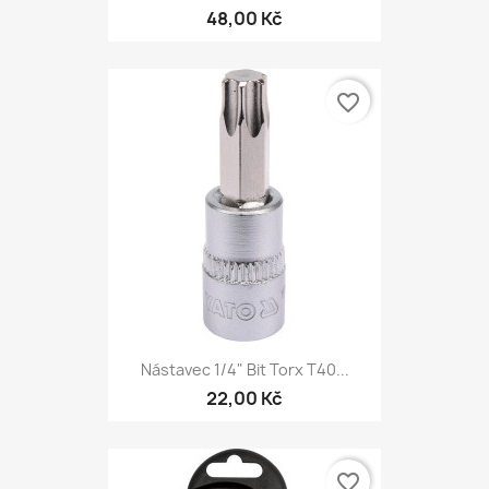
48,00 Kč
favorite_border
Nástavec 1/4" Bit Torx T40...
22,00 Kč
favorite_border