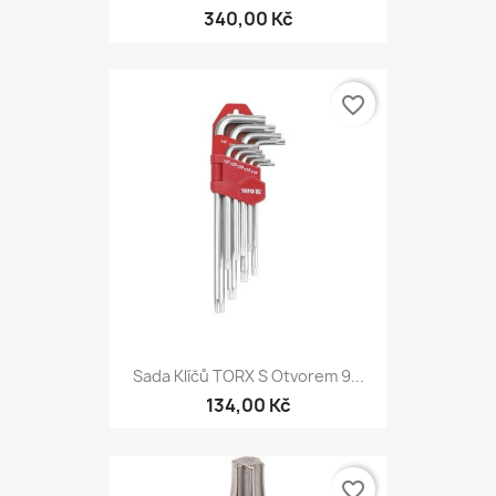
340,00 Kč
favorite_border
Sada Klíčů TORX S Otvorem 9...
134,00 Kč
favorite_border