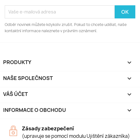
Odběr novinek můžete kdykoliv zrušit. Pokud to chcete udělat, naše
kontaktní informace naleznete v právním oznámení.
PRODUKTY

NAŠE SPOLEČNOST

VÁŠ ÚČET

INFORMACE O OBCHODU
keyboard_arrow_down
Zásady zabezpečení
(upravuje se pomocí modulu Ujištění zákazníka)