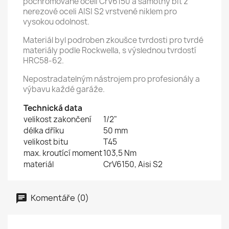
pochromované oceli CrV6150 a samotný bit z
nerezové oceli AISI S2 vrstvené niklem pro
vysokou odolnost.
Materiál byl podroben zkoušce tvrdosti pro tvrdé
materiály podle Rockwella, s výslednou tvrdostí
HRC58-62.
Nepostradatelným nástrojem pro profesionály a
výbavu každé garáže.
Technická data
velikost zakončení
1/2"
délka dříku
50 mm
velikost bitu
T45
max. kroutící moment
103,5 Nm
materiál
CrV6150, Aisi S2
Komentáře (0)